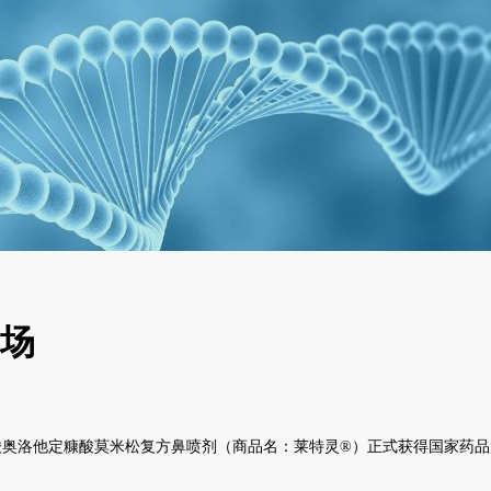
市场
研发的盐酸奥洛他定糠酸莫米松复方鼻喷剂（商品名：莱特灵®）正式获得国家