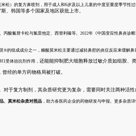
6
莫米松）
的复方鼻喷剂，用于成人和
岁及以上儿童的中度至重度季节性过
罗斯、韩国等多个国家及地区获批上市。
、丙酸氟替卡松与氯雷他定、西替利嗪等。
2022
年《中国变应性鼻炎诊断
灵
®
的组成成分之一，糠酸莫米松主要通过减轻鼻腔的炎症反应来缓解鼻
H1
还能
能抑制肥大细胞释放过敏介质如组胺、
受体拮抗剂作用，
，曾经的单方药物格局被打破。
。对于复方制剂，其杂质研究更为复杂，需要同时关注两种活性
品、莫米松杂质对照品
，助力各医药企业的药物研发与申报。更多杂质详