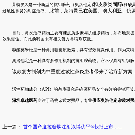
®
和皮质类固醇
莱特灵
是一种新型的抗组胺药
（奥洛他定
)
(
糠酸
。此前，莱特灵已在美国、澳大利亚、俄
过敏性鼻炎的对症治疗
目前，鼻炎治疗药物主要有糖皮质激素与抗组胺药物，如布地奈德
效果更佳。而此前我国未有相关复方鼻喷剂获批。
糠酸莫米松是一种鼻用糖皮质激素，具有强效抗炎作用。作为莱特
奥洛他定是一种具有多作用机制的抗组胺药物。它不仅具有组织胺
该款复方制剂为中重度过敏性鼻炎患者带来了治疗新方案
API
活性药物成分（
）的杂质研究是确保药品安全有效的关键环节
深圳卓越医药
专注于药物杂质对照品，专业
供应奥洛他定杂质对照
上一篇：
首个国产度拉糖肽注射液博优平®获批上市，...