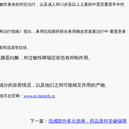
敏性鼻炎的对症治疗，以及成人和
12
岁及以上儿童的中度至重度常年性
和治疗指南》指出，鼻用抗组胺药联合鼻用糖皮质激素治疗中
-
重度患者
塞和流涕等症状。
类胰蛋白酶
，
对过敏性哮喘症状也有抑制作用
。
成分的杂质情况，以及他们之间可能相互作用的产物。
情尽在官网：
www.ex-biotech.cn
下一篇：
流感防控多元选择，药品质控关键保障