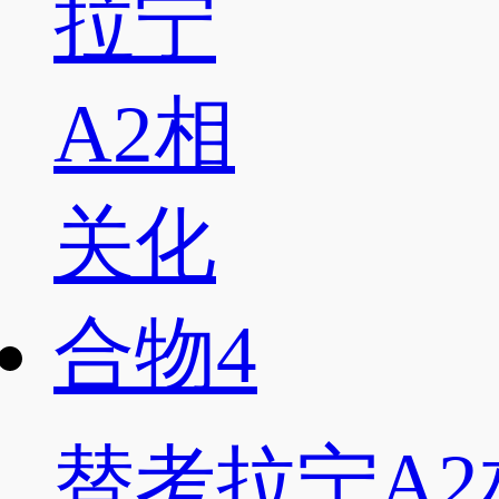
替考拉宁A2