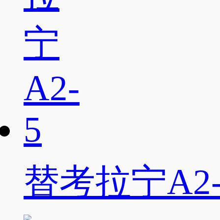
替考拉宁A2-