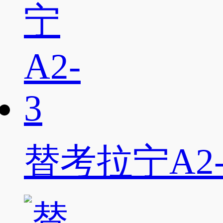
替考拉宁A2-