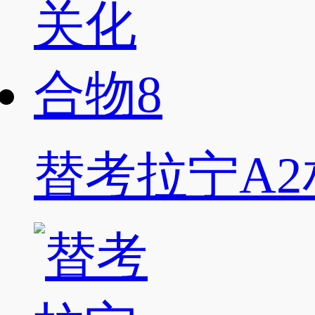
替考拉宁A2