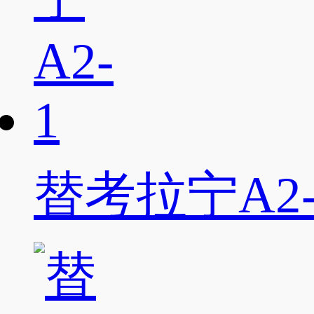
替考拉宁A2-