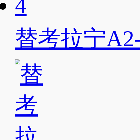
替考拉宁A2-