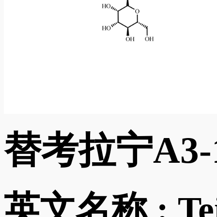
替考拉宁A3-
英文名称 :
Te