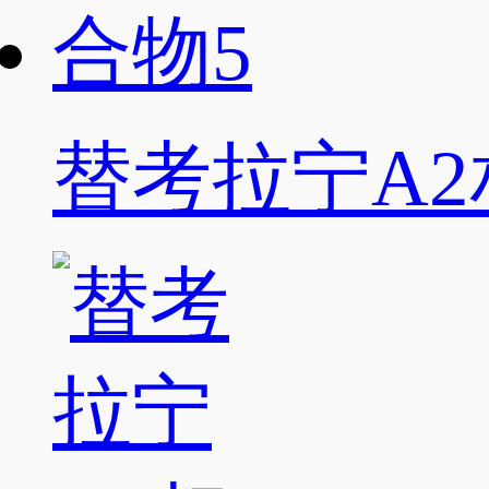
替考拉宁A2