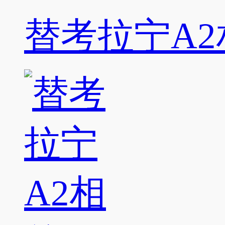
替考拉宁A2