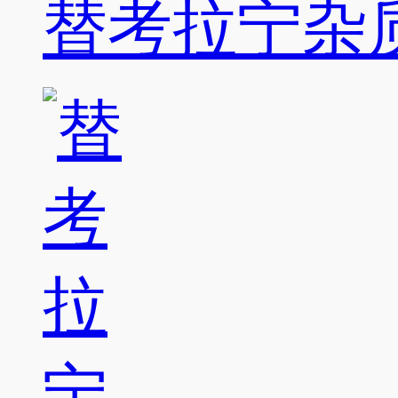
替考拉宁杂