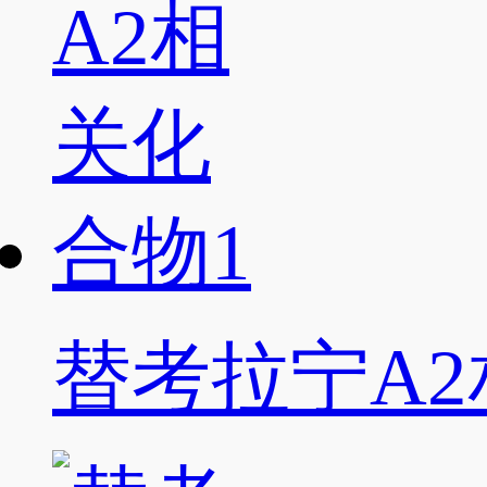
替考拉宁A2