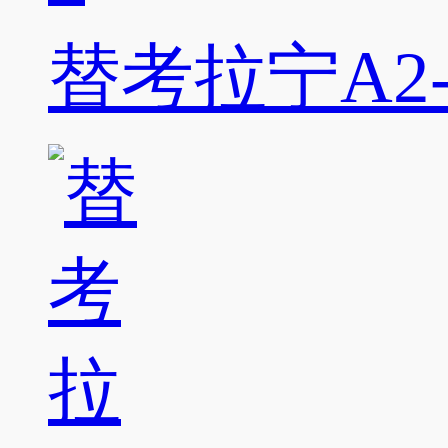
替考拉宁A2-