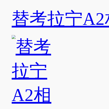
替考拉宁A2