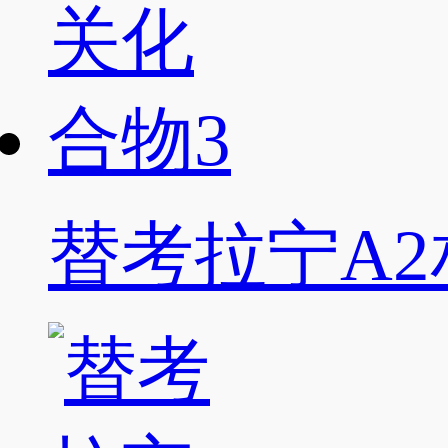
替考拉宁A2