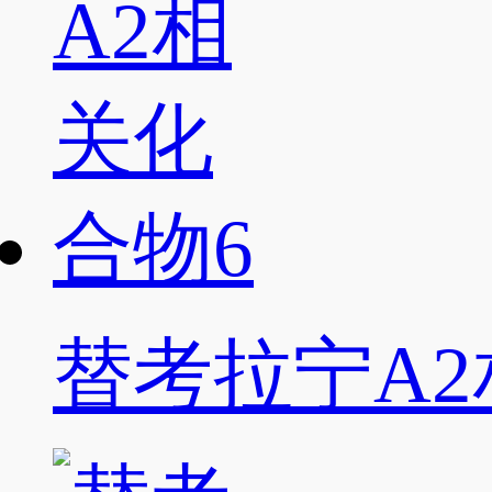
替考拉宁A2