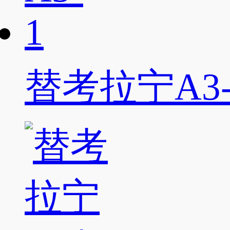
替考拉宁A3-