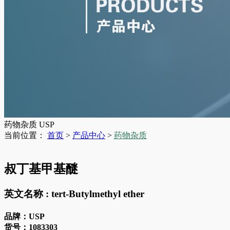
药物杂质
USP
当前位置：
首页
>
产品中心
>
药物杂质
叔丁基甲基醚
英文名称 :
tert-Butylmethyl ether
品牌：
USP
货号：
1083303