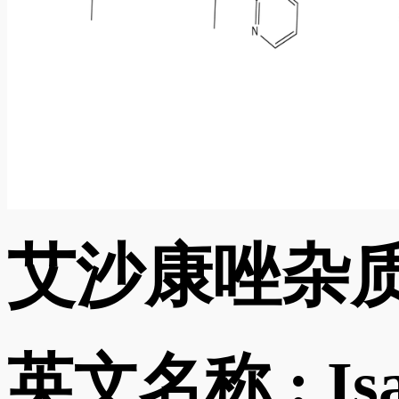
艾沙康唑杂质
英文名称 :
Is