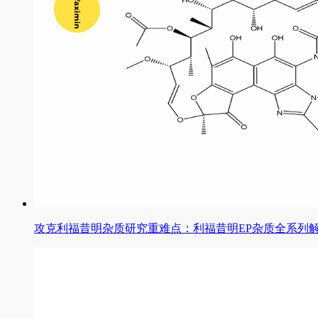
攻克利福昔明杂质研究重难点：利福昔明EP杂质全系列