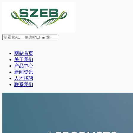
网站首页
关于我们
产品中心
新闻资讯
人才招聘
联系我们