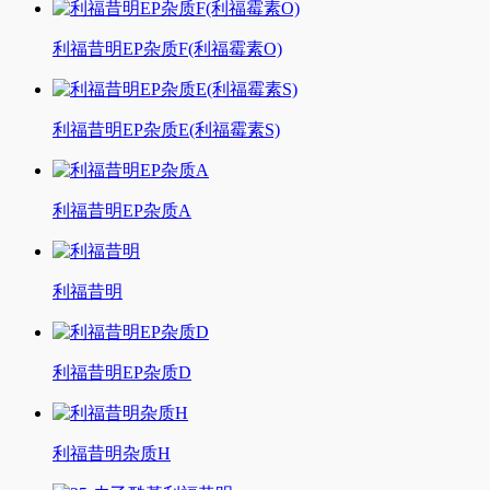
利福昔明EP杂质F(利福霉素O)
利福昔明EP杂质E(利福霉素S)
利福昔明EP杂质A
利福昔明
利福昔明EP杂质D
利福昔明杂质H