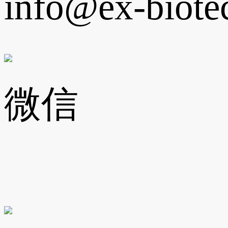
info@ex-biote
微信